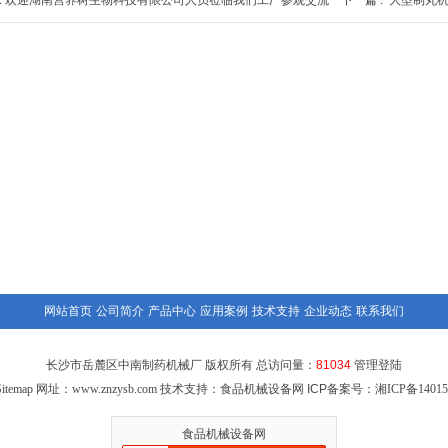
:
欢迎湖南营养树生物科技有限公司人员莅临我们工厂参观交流
下一篇 :
大型制丸
网站首页
公司简介
产品中心
应用案例
技术支持
企业动态
联系我们
长沙市岳麓区中南制药机械厂 版权所有 总访问量：
81034
管理登陆
itemap
网址：
www.znzysb.com
技术支持：食品机械设备网 ICP备案号：
湘ICP备14015
食品机械设备网