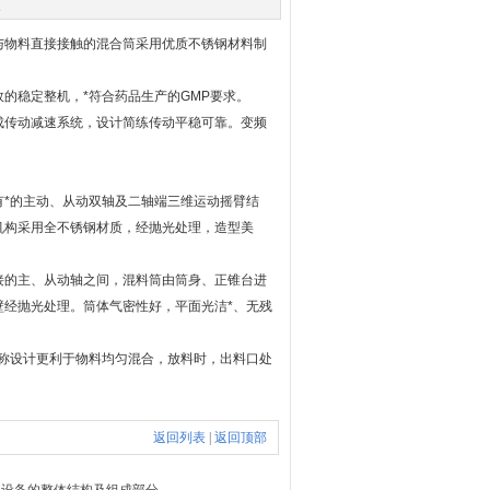
次
与物料直接接触的混合筒采用优质不锈钢材料制
稳定整机，*符合药品生产的GMP要求。
传动减速系统，设计简练传动平稳可靠。变频
*的主动、从动双轴及二轴端三维运动摇臂结
机构采用全不锈钢材质，经抛光处理，造型美
的主、从动轴之间，混料筒由筒身、正锥台进
经抛光处理。筒体气密性好，平面光洁*、无残
称设计更利于物料均匀混合，放料时，出料口处
返回列表
|
返回顶部