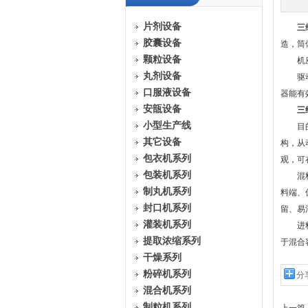
片剂设备
三
胶囊设备
造，筒
颗粒设备
机座：
丸剂设备
驱动系
口服液设备
器能有
安瓿设备
三
小型生产线
目的是
其它设备
构，从
包衣机系列
观，可
包装机系列
混料筒
制丸机系列
料端、
封口机系列
留、易
灌装机系列
进料口
提取浓缩系列
于混合
干燥系列
粉碎机系列
分
混合机系列
制粒机系列