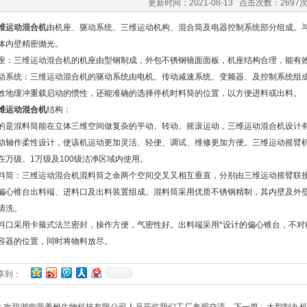
更新时间：2021-08-13 点击次数：2697
维运动混合机
由机座、驱动系统、三维运动机构、混合筒及电器控制系统部分组成。
体内壁精密抛光。
三维运动混合机的机座由型钢制成，外包不锈钢镜面面板，机座结构合理，能有效的
统：三维运动混合机的驱动系统由电机、传动减速系统、变频器、及控制系统组成
效地缓冲重载启动的惯性，还能准确的选择停机时料筒的位置，以方便进料或出料。
维运动混合机
结构：
混料筒能在立体三维空间做复杂的平动、转动、摇滚运动，三维运动混合机设计有
动轴作柔性设计，使该机运动更加灵活、轻便、调试、维修更加方便。三维运动摇臂
在万级、1万级及100级洁净区域内使用。
：三维运动混合机混料筒之余两个空间交叉又相互垂直，分别由三维运动摇臂联接
偏心锥台出料端、进料口及出料装置组成。混料筒采用优质不锈钢精制，其内壁及外壁
清洗。
采用卡箍式法兰密封，操作方便，气密性好。出料端采用*设计的偏心锥台，不对
容器的位置，同时将物料放尽。
享到：