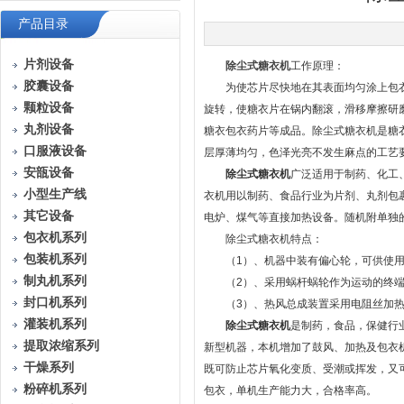
产品目录
片剂设备
除尘式糖衣机
工作原理：
胶囊设备
为使芯片尽快地在其表面均匀涂上包衣
颗粒设备
旋转，使糖衣片在锅内翻滚，滑移摩擦研
丸剂设备
糖衣包衣药片等成品。除尘式糖衣机是糖
口服液设备
层厚薄均匀，色泽光亮不发生麻点的工艺
安瓿设备
除尘式糖衣机
广泛适用于制药、化工
小型生产线
衣机用以制药、食品行业为片剂、丸剂包
其它设备
电炉、煤气等直接加热设备。随机附单独
包衣机系列
除尘式糖衣机特点：
包装机系列
（1）、机器中装有偏心轮，可供使用
制丸机系列
（2）、采用蜗杆蜗轮作为运动的终端
封口机系列
（3）、热风总成装置采用电阻丝加热
灌装机系列
除尘式糖衣机
是制药，食品，保健行
提取浓缩系列
新型机器，本机增加了鼓风、加热及包衣
干燥系列
既可防止芯片氧化变质、受潮或挥发，又
粉碎机系列
包衣，单机生产能力大，合格率高。