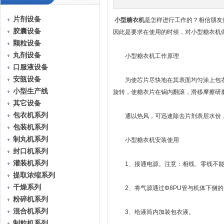
片剂设备
小型糖衣机
是怎样进行工作的？相信朋友
胶囊设备
因此是要求在使用的时候，对小型糖衣机
颗粒设备
丸剂设备
小型糖衣机工作原理
口服液设备
安瓿设备
为使芯片尽快地在其表面均匀涂上包衣
小型生产线
旋转，使糖衣片在锅内翻滚，滑移摩擦研
其它设备
包衣机系列
通以热风，可迅速除去片剂表层水份，
包装机系列
制丸机系列
小型糖衣机安装使用
封口机系列
灌装机系列
1、接通电源。注意：相线、零线不能
提取浓缩系列
干燥系列
2、将气源通过Φ8PU管与机体下侧的
粉碎机系列
混合机系列
3、给液筒内加装包衣液。
制粒机系列