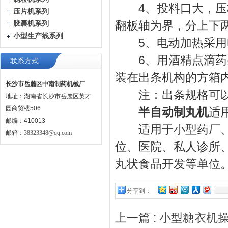
4、投料口大，压板
压片机系列
翻板轴为界，分上下
胶囊机系列
小型生产线系列
5、电动加热采用
6、用酒精点滴药条
联系方式
装在出条机构的方箱
长沙市岳麓区中南制药机械厂
注：出条规格可以
地址：湖南省长沙市岳麓区英才
园商贸楼506
半自动制丸机
适
邮编：410013
适用于小型药厂、大
邮箱：
38323348@qq.com
位、医院、私人诊所
丸状食品开发等单位
分享到：
上一篇 :
小型糖衣机