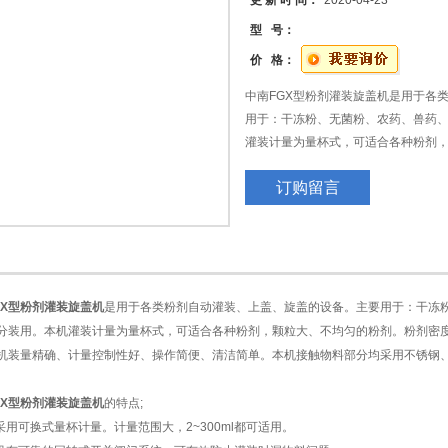
更 新 时 间：
2020-04-23
型 号：
价 格：
中南FGX型粉剂灌装旋盖机是用于各
用于：干冻粉、无菌粉、农药、兽药
灌装计量为量杯式，可适合各种粉剂
时、可在量杯中增减调节块来微调物
订购留言
GX型粉剂灌装旋盖机
是用于各类粉剂自动灌装、上盖、旋盖的设备。主要用于：干冻
分装用。本机灌装计量为量杯式，可适合各种粉剂，颗粒大、不均匀的粉剂。粉剂密
机装量精确、计量控制性好、操作简便、清洁简单。本机接触物料部分均采用不锈钢、
GX型粉剂灌装旋盖机
的特点;
量采用可换式量杯计量。计量范围大，2~300ml都可适用。