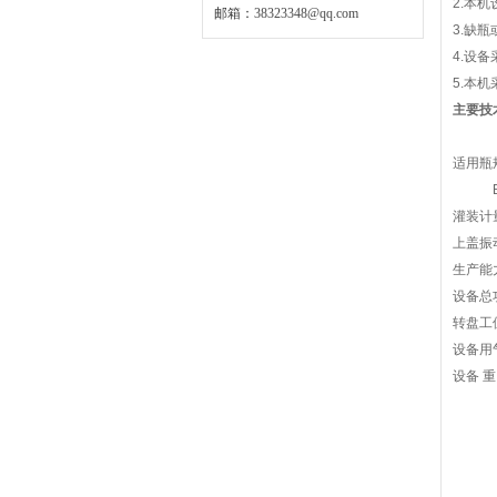
2.本
邮箱：
38323348@qq.com
3.缺
4.设
5.本
主要技
适用瓶
B型5
灌装计
上盖振动
生产能力
设备总功
转盘工
设备用气量
设备 重