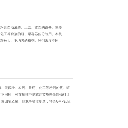
类粉剂自动灌装、上盖、旋盖的设备。主要
、化工等粉剂的瓶、罐容器的分装用。本机
，颗粒大、不均匀的粉剂。粉剂密度不同
料计量。
粉、无菌粉、农药、兽药、化工等粉剂的瓶、罐
度不同时、可在量杯中增减调节块来微调物料计
聚四氟乙烯、尼龙等材质制造，符合GMP认证