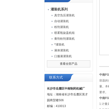
灌装机系列
真空负压灌装机
自动灌装机
粉剂灌装机
喷雾瓶旋盖机组
膏剂栓剂灌装机
*灌装机
液体灌装机
口服液灌装机
查看全部产品
中南F
联系方式
容器的
量。本
长沙市岳麓区中南制药机械厂
要求
。
地址：湖南省长沙市岳麓区英才
中南F
园商贸楼506
1.计
邮编：410013