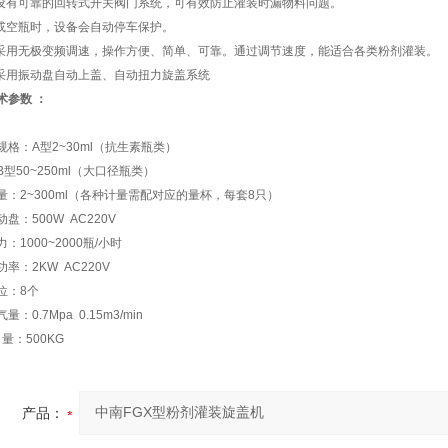
机设有可靠的回转式开关阀门系统，可有效防止灌装时漏物料问题。
瓶或空瓶时，设备会自动停车保护。
备采用无极变频调速，操作方便、简单、可靠。通过调节速度，能适合各类粉剂灌装。
机采用振动盘自动上盖、自动扭力旋盖系统
术参数 ：
规格：A型2~30ml（抗生素瓶类）
0~250ml（大口径瓶类）
量：2~300ml（各种计量需配对应的量杯，每套8只）
盘：500W AC220V
：1000~2000瓶/小时
率：2KW AC220V
位：8个
：0.7Mpa 0.15m3/min
 量：500KG
产品：